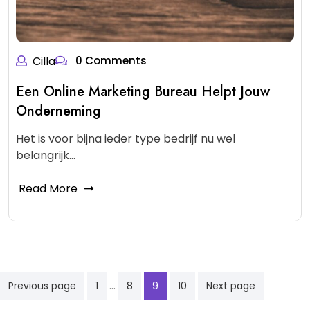
Cilla
0 Comments
Een Online Marketing Bureau Helpt Jouw
Onderneming
Het is voor bijna ieder type bedrijf nu wel
belangrijk…
Read More
Posts
…
Previous page
1
8
9
10
Next page
pagination